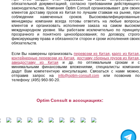
обязательной документацией, согласно требованиям действующего
законодательства. Компания Optim Consult организовывает для своих
клиентов доставку грузов из Китая по лучшим ставкам на рынке, при
соблюдении намеченных сроков. Высококвалифицированные
менеджеры компании всегда готовы ответить на любые вопросы
клиентов и организовать исполнение заказа на самом высоком
международном уровне. Мы работаем исключительно по принципу
прозрачного и понятного ценообразования; по договору, строго
фиксирующему права и обязанности сторон и сроки исполнения своих
обязательств.
Если Вы намерены организовать
перевозки из Китая
,
карго из Китая
,
контейнерные перевозки из Китая
,
доставку сборных грузов из Китая
,
авиадоставку из Китая
и др. по оптимальным срокам и с
минимальными финансовыми вложениями, специалисты компании
дадут Вам компетентную консультацию. Связаться с нами можно,
отправив запрос на
info@optim-consult.com
или позвонив по
телефону: (495) 960-90-20.
Optim Consult в ассоциациях: