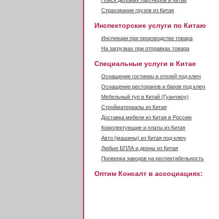
Поиск деловых партнеров в Китае
Страхование грузов из Китая
Инспекторские услуги по Китаю
Инспекции при производстве товара
На загрузках при отправках товара
Специальные услуги в Китае
Оснащение гостиниц и отелей под ключ
Оснащение ресторанов и баров под ключ
Мебельный тур в Китай (Гуанчжоу)
Стройматериалы из Китая
Доставка мебели из Китая в Россию
Комплектующие и платы из Китая
Авто (машины) из Китая под ключ
Любые БПЛА и дроны из Китая
Проверка заводов на респектабельность
Оптим Консалт в ассоциациях: