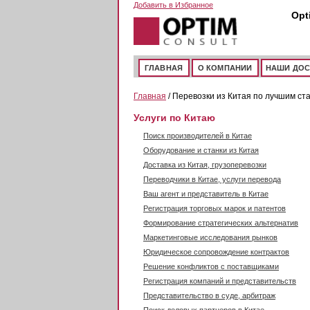
Перейти к основному содержанию
Добавить в Избранное
Opt
ГЛАВНАЯ
О КОМПАНИИ
НАШИ ДО
Главная
/ Перевозки из Китая по лучшим ст
Услуги по Китаю
Поиск производителей в Китае
Оборудование и станки из Китая
Доставка из Китая, грузоперевозки
Переводчики в Китае, услуги перевода
Ваш агент и представитель в Китае
Регистрация торговых марок и патентов
Формирование стратегических альтернатив
Маркетинговые исследования рынков
Юридическое сопровождение контрактов
Решение конфликтов с поставщиками
Регистрация компаний и представительств
Представительство в суде, арбитраж