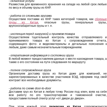
-
складские услуги
Разместим для временного хранения на складе на любой срок любые
по весу и объему грузы из КНР.
-
работа со сложными грузами
Осуществим поставки из КНР таких категорий товаров, как
сборные
грузы из Китая
, опасные грузы, генеральные грузы,
крупоногабаритные грузы и т. п.
-
инспекция перед загрузкой и приемом товара
Осуществляем тщательный контроль качества отправляемого и
принимаемого товара из Китая с сопровождением отчета,
содержащего фото- и видеоматериалы и детальные пояснения к
любым, даже самым незначительным повреждениям.
-
оперативная информация о состоянии груза
В любой момент предоставляем данные о месте нахождения товара, а
также о его состоянии на пути следования по маршруту.
-
полное сопровождение груза
Организуем доставку груза из Китая даже для компаний, не
зарегистрированных в качестве участников ВЭД, оформив под свой
контракт все необходимые документы.
-
работа по схеме door-to-door
Доставим груз из Китая в любую точку России под ключ, взяв на себя
всю работу по его транспортировке и таможенной очистке,
предоставим полный спектр услуг «от двери до двери».
При этом каждый этап
перевозки из Китая
сопровождается