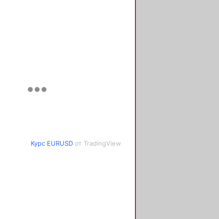
Курс EURUSD
от TradingView