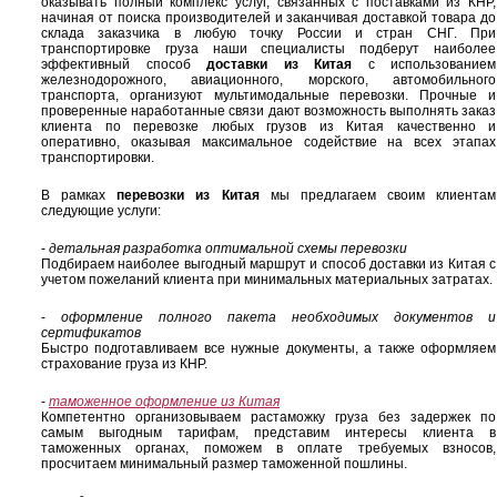
оказывать полный комплекс услуг, связанных с поставками из КНР,
начиная от поиска производителей и заканчивая доставкой товара до
склада заказчика в любую точку России и стран СНГ. При
транспортировке груза наши специалисты подберут наиболее
эффективный способ
доставки из Китая
с использованием
железнодорожного, авиационного, морского, автомобильного
транспорта, организуют мультимодальные перевозки. Прочные и
проверенные наработанные связи дают возможность выполнять заказ
клиента по перевозке любых грузов из Китая качественно и
оперативно, оказывая максимальное содействие на всех этапах
транспортировки.
В рамках
перевозки из Китая
мы предлагаем своим клиентам
следующие услуги:
-
детальная разработка оптимальной схемы перевозки
Подбираем наиболее выгодный маршрут и способ доставки из Китая с
учетом пожеланий клиента при минимальных материальных затратах.
-
оформление полного пакета необходимых документов и
сертификатов
Быстро подготавливаем все нужные документы, а также оформляем
страхование груза из КНР.
-
таможенное оформление из Китая
Компетентно организовываем растаможку груза без задержек по
самым выгодным тарифам, представим интересы клиента в
таможенных органах, поможем в оплате требуемых взносов,
просчитаем минимальный размер таможенной пошлины.