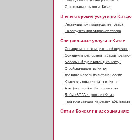
Поиск деловых партнеров в Китае
Страхование грузов из Китая
Инспекторские услуги по Китаю
Инспекции при производстве товара
На загрузках при отправках товара
Специальные услуги в Китае
Оснащение гостиниц и отелей под ключ
Оснащение ресторанов и баров под ключ
Мебельный тур в Китай (Гуанчжоу)
Стройматериалы из Китая
Доставка мебели из Китая в Россию
Комплектующие и платы из Китая
Авто (машины) из Китая под ключ
Любые БПЛА и дроны из Китая
Проверка заводов на респектабельность
Оптим Консалт в ассоциациях: