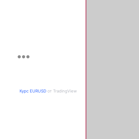
Курс EURUSD
от TradingView