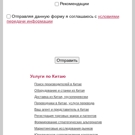
Рекомендации
Условия передачи информации
*
Отправляя данную форму я соглашаюсь с
условиями
передачи информации
Услуги по Китаю
Поиск производителей в Китае
Оборудование и станки из Китая
Доставка из Китая, грузоперевозки
Переводчики в Китае, услуги перевода
Ваш агент и представитель в Китае
Регистрация торговых марок и патентов
Формирование стратегических альтернатив
Маркетинговые исследования рынков
Юридическое сопровождение контрактов