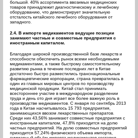
большой. 40% ассортимента ввозимых медицинских
товаров принадлежит диагностическому и лечебному
оборудованию, что демонстрирует значительную
отсталость китайского лечебного оборудования от
западного.
2.4. В импорте медикаментов ведущие позиции
занимают частные и совместные предприятия с
иностранным капиталом.
Благодаря широкой производственной базе лекарств и
способности обеспечить рынок всеми необходимыми
медикаментами, а также быстрому самостоятельному
развитию рынка в течение последних лет в Китае
достаточно быстро разместились транснациональные
фармацевтические корпорации, страна превратилась в
один из главных мировых центров по производству
медицинской продукции. Китай стал принимать
всестороннее участие в международном разделении
труда и день ото дня играет все более важную роль в
производстве медикаментов. С января по сентябрь 2013
года в Китае насчитывалось 15 793 предприятия,
занимающихся ввозом лекарственных препаратов.
Среди них 43,56% занимают совместные предприятия с
иностранным капиталом, 47,8% приходится на долю
частных предприятий. На долю совместных предприятий
приходится 57,24% физического объема импорта,
суммарный объём импорта медикаментов составил