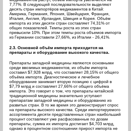
7,77%. В следующей последовательности выделяют
десять стран импортёров медикаментов в Китай:
Америка, Германия, Япония, Швейцария, Франция,
Италия, Англия, Ирландия, Швеция и Корея. Объём
импорта из этих десяти стран составляет 74,31% от
общих показателей. Темпы роста из этих стран
превысили 10%. При этом темпы роста объемов импорта
из Германии составили 27,66%, из Италии - 26,41%.
2.3. Основной объём импорта приходится на
препараты и оборудование высокого качества.
Препараты западной медицины являются основными
среди ввозимых медикаментов, их объём импорта
составил $7,928 млрд, что составляет 28,15% от общего
объёма импорта. Диагностическое и лечебное
оборудование занимает вторую позицию с цифрой в
$7,79 млрд и составляет 27,66% от общего объёма
импорта. Это говорит о том, что препараты китайской
традиционной медицины значительно уступают
препаратам западной медицины и оборудованию из
развитых стран. В то же время это демонстрирует спрос
на препараты высокого качества. Среди импортируемого
ассортимента десяти представленных стран наибольший
процент составляют уже расфасованные по дозам
препараты, сумма их импорта достигает $4,703 млрд,
однако в процентном соотношении прирост импорта не