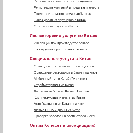
Решение конфликтов с поставщиками
Регистрация компаний и представительств
Представительство в суде, арбитраж
Поиск деловых партнеров в Китае
Страхование грузов из Китая
Инспекторские услуги по Китаю
Инспекции при производстве товара
На загрузках при отправках товара
Специальные услуги в Китае
Оснащение гостиниц и отелей под ключ
Оснащение ресторанов и баров под ключ
Мебельный тур в Китай (Гуанчжоу)
Стройматериалы из Китая
Доставка мебели из Китая в Россию
Комплектующие и платы из Китая
Авто (машины) из Китая под ключ
Любые БПЛА и дроны из Китая
Проверка заводов на респектабельность
Оптим Консалт в ассоциациях: