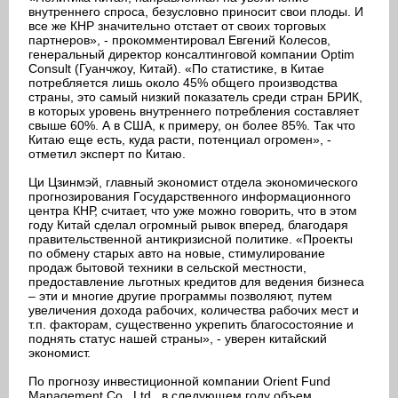
внутреннего спроса, безусловно приносит свои плоды. И
все же КНР значительно отстает от своих торговых
партнеров», - прокомментировал Евгений Колесов,
генеральный директор консалтинговой компании Optim
Consult (Гуанчжоу, Китай). «По статистике, в Китае
потребляется лишь около 45% общего производства
страны, это самый низкий показатель среди стран БРИК,
в которых уровень внутреннего потребления составляет
свыше 60%. А в США, к примеру, он более 85%. Так что
Китаю еще есть, куда расти, потенциал огромен», -
отметил эксперт по Китаю.
Ци Цзинмэй, главный экономист отдела экономического
прогнозирования Государственного информационного
центра КНР, считает, что уже можно говорить, что в этом
году Китай сделал огромный рывок вперед, благодаря
правительственной антикризисной политике. «Проекты
по обмену старых авто на новые, стимулирование
продаж бытовой техники в сельской местности,
предоставление льготных кредитов для ведения бизнеса
– эти и многие другие программы позволяют, путем
увеличения дохода рабочих, количества рабочих мест и
т.п. факторам, существенно укрепить благосостояние и
поднять статус нашей страны», - уверен китайский
экономист.
По прогнозу инвестиционной компании Orient Fund
Management Co., Ltd., в следующем году объем