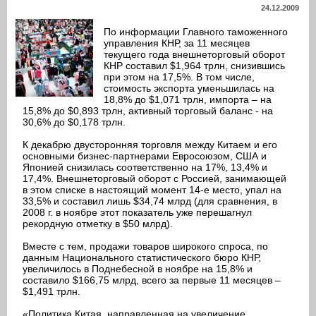
24.12.2009
По информации Главного таможенного
управления КНР, за 11 месяцев
текущего года внешнеторговый оборот
КНР составил $1,964 трлн, снизившись
при этом на 17,5%. В том числе,
стоимость экспорта уменьшилась на
18,8% до $1,071 трлн, импорта – на
15,8% до $0,893 трлн, активный торговый баланс - на
30,6% до $0,178 трлн.
К декабрю двусторонняя торговля между Китаем и его
основными бизнес-партнерами Евросоюзом, США и
Японией снизилась соответственно на 17%, 13,4% и
17,4%. Внешнеторговый оборот с Россией, занимающей
в этом списке в настоящий момент 14-е место, упал на
33,5% и составил лишь $34,74 млрд (для сравнения, в
2008 г. в ноябре этот показатель уже перешагнул
рекордную отметку в $50 млрд).
Вместе с тем, продажи товаров широкого спроса, по
данным Национального статистического бюро КНР,
увеличилось в Поднебесной в ноябре на 15,8% и
составило $166,75 млрд, всего за первые 11 месяцев –
$1,491 трлн.
«Политика Китая, направленная на увеличение