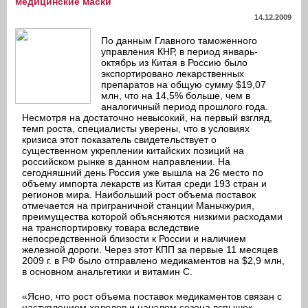
медицинские маски
14.12.2009
По данным Главного таможенного
управления КНР, в период январь-
октябрь из Китая в Россию было
экспортировано лекарственных
препаратов на общую сумму $19,07
млн, что на 14,5% больше, чем в
аналогичный период прошлого года.
Несмотря на достаточно невысокий, на первый взгляд,
темп роста, специалисты уверены, что в условиях
кризиса этот показатель свидетельствует о
существенном укреплении китайских позиций на
российском рынке в данном направлении. На
сегодняшний день Россия уже вышла на 26 место по
объему импорта лекарств из Китая среди 193 стран и
регионов мира. Наибольший рост объема поставок
отмечается на приграничной станции Маньчжурия,
преимущества которой объясняются низкими расходами
на транспортировку товара вследствие
непосредственной близости к России и наличием
железной дороги. Через этот КПП за первые 11 месяцев
2009 г. в РФ было отправлено медикаментов на $2,9 млн,
в основном анальгетики и витамин С.
«Ясно, что рост объема поставок медикаментов связан с
наступлением холодов и началом сезона вспышек