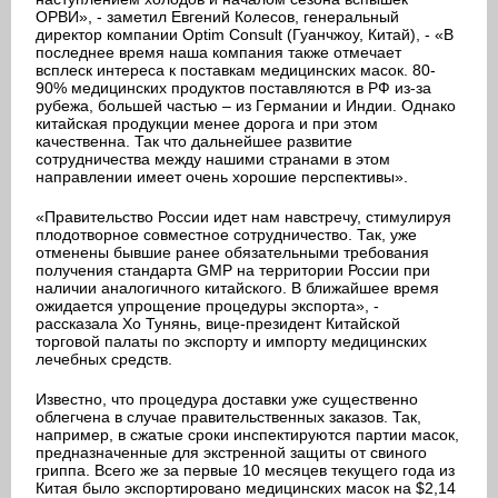
ОРВИ», - заметил Евгений Колесов, генеральный
директор компании Optim Consult (Гуанчжоу, Китай), - «В
последнее время наша компания также отмечает
всплеск интереса к поставкам медицинских масок. 80-
90% медицинских продуктов поставляются в РФ из-за
рубежа, большей частью – из Германии и Индии. Однако
китайская продукции менее дорога и при этом
качественна. Так что дальнейшее развитие
сотрудничества между нашими странами в этом
направлении имеет очень хорошие перспективы».
«Правительство России идет нам навстречу, стимулируя
плодотворное совместное сотрудничество. Так, уже
отменены бывшие ранее обязательными требования
получения стандарта GMP на территории России при
наличии аналогичного китайского. В ближайшее время
ожидается упрощение процедуры экспорта», -
рассказала Хо Тунянь, вице-президент Китайской
торговой палаты по экспорту и импорту медицинских
лечебных средств.
Известно, что процедура доставки уже существенно
облегчена в случае правительственных заказов. Так,
например, в сжатые сроки инспектируются партии масок,
предназначенные для экстренной защиты от свиного
гриппа. Всего же за первые 10 месяцев текущего года из
Китая было экспортировано медицинских масок на $2,14