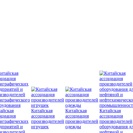
айская
Китайская
Китайская
Китайская
оциация
ассоциация
ассоциация
ассоциация
играфических
производителей
производителей
производителей
дприятий и
игрушек
одежды
оборудования д
изводителей
нефтяной и