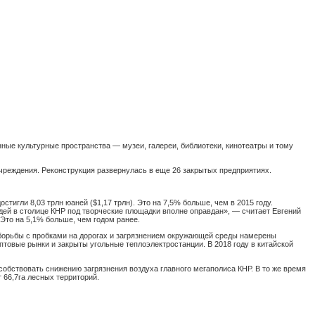
ые культурные пространства — музеи, галереи, библиотеки, кинотеатры и тому
учреждения. Реконструкция развернулась в еще 26 закрытых предприятиях.
гли 8,03 трлн юаней ($1,17 трлн). Это на 7,5% больше, чем в 2015 году.
дей в столице КНР под творческие площадки вполне оправдан», — считает Евгений
 Это на 5,1% больше, чем годом ранее.
я борьбы с пробками на дорогах и загрязнением окружающей среды намерены
птовые рынки и закрыты угольные теплоэлектростанции. В 2018 году в китайской
собствовать снижению загрязнения воздуха главного мегаполиса КНР. В то же время
т 66,7га лесных территорий.