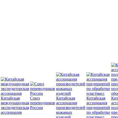
Китайская
Союз
Китайская
Китайская
Кит
международная
переводчиков
ассоциация
ассоциация
асс
экспедиторская
России
производителей
предприятий
пол
ассоциация
кожаных
по обработке
пре
изделий
пластмасс
про