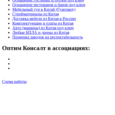
Оснащение гостиниц и отелей под ключ
Оснащение ресторанов и баров под ключ
Мебельный тур в Китай (Гуанчжоу)
Стройматериалы из Китая
Доставка мебели из Китая в Россию
Комплектующие и платы из Китая
Авто (машины) из Китая под ключ
Любые БПЛА и дроны из Китая
Проверка заводов на респектабельность
Оптим Консалт в ассоциациях:
Схема работы