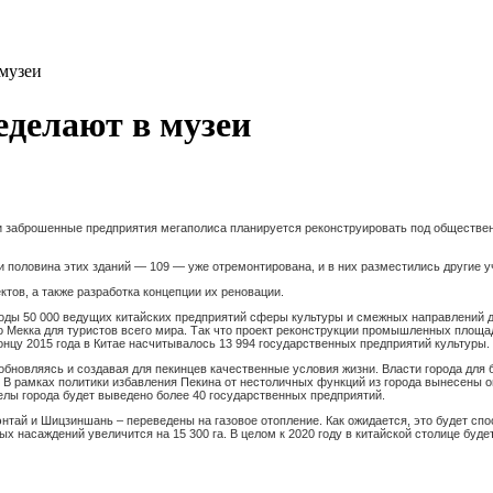
музеи
делают в музеи
и заброшенные предприятия мегаполиса планируется реконструировать под общественн
и половина этих зданий — 109 — уже отремонтирована, и в них разместились другие 
тов, а также разработка концепции их реновации.
ы 50 000 ведущих китайских предприятий сферы культуры и смежных направлений дости
о Мекка для туристов всего мира. Так что проект реконструкции промышленных площа
 концу 2015 года в Китае насчитывалось 13 994 государственных предприятий культуры.
 обновляясь и создавая для пекинцев качественные условия жизни. Власти города дл
. В рамках политики избавления Пекина от нестоличных функций из города вынесены о
елы города будет выведено более 40 государственных предприятий.
энтай и Шицзиншань – переведены на газовое отопление. Как ожидается, это будет спо
х насаждений увеличится на 15 300 га. В целом к 2020 году в китайской столице буде