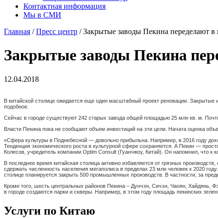
Контактная информация
Мы в СМИ
Главная
/
Пресс центр
/ Закрытые заводы Пекина переделают в 
Закрытые заводы Пекина пере
12.04.2018
В китайской столице ожидается еще один масштабный проект реновации. Закрытые 
подобное.
Сейчас в городе существуют 242 старых завода общей площадью 25 млн кв. м. Почт
Власти Пекина пока не сообщают объем инвестиций на эти цели. Начата оценка объек
«Сфера культуры в Поднебесной — довольно прибыльна. Например, в 2016 году доход
Тенденция экономического роста в культурной сфере сохраняется. А Пекин — прост
Колесов, учредитель компании Optim Consult (Гуанчжоу, Китай). Он напомнил, что к
В последнее время китайская столица активно избавляется от грязных производств,
сдержать численность населения мегаполиса в пределах 23 млн человек к 2020 году
столице планируется закрыть 500 промышленных производств. В частности, за пред
Кроме того, шесть центральных районов Пекина – Дунчэн, Сичэн, Чаоян, Хайдянь, Ф
в городе создаются парки и скверы. Например, в этом году площадь пекинских зелены
Услуги по Китаю