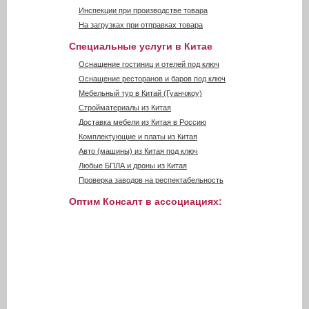
Инспекции при производстве товара
На загрузках при отправках товара
Специальные услуги в Китае
Оснащение гостиниц и отелей под ключ
Оснащение ресторанов и баров под ключ
Мебельный тур в Китай (Гуанчжоу)
Стройматериалы из Китая
Доставка мебели из Китая в Россию
Комплектующие и платы из Китая
Авто (машины) из Китая под ключ
Любые БПЛА и дроны из Китая
Проверка заводов на респектабельность
Оптим Консалт в ассоциациях: