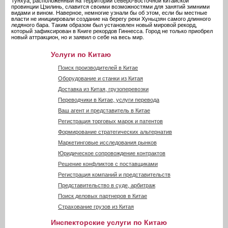
Тунхуа, расположенный на территории северо-восточной китайской
провинции Цзилинь, славится своими возможностями для занятий зимними
видами и вином. Наверное, немногие узнали бы об этом, если бы местные
власти не инициировали создание на берегу реки Хуньцзян самого длинного
ледяного бара. Таким образом был установлен новый мировой рекорд,
который зафиксирован в Книге рекордов Гиннесса. Город не только приобрел
новый аттракцион, но и заявил о себе на весь мир.
Услуги по Китаю
Поиск производителей в Китае
Оборудование и станки из Китая
Доставка из Китая, грузоперевозки
Переводчики в Китае, услуги перевода
Ваш агент и представитель в Китае
Регистрация торговых марок и патентов
Формирование стратегических альтернатив
Маркетинговые исследования рынков
Юридическое сопровождение контрактов
Решение конфликтов с поставщиками
Регистрация компаний и представительств
Представительство в суде, арбитраж
Поиск деловых партнеров в Китае
Страхование грузов из Китая
Инспекторские услуги по Китаю