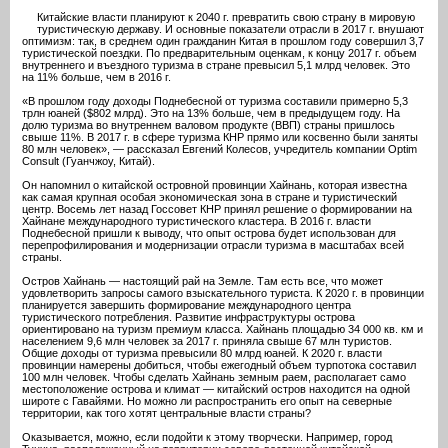
Китайские власти планируют к 2040 г. превратить свою страну в мировую
туристическую державу. И основные показатели отрасли в 2017 г. внушают
оптимизм: так, в среднем один гражданин Китая в прошлом году совершил 3,7
туристической поездки. По предварительным оценкам, к концу 2017 г. объем
внутреннего и въездного туризма в стране превысил 5,1 млрд человек. Это
на 11% больше, чем в 2016 г.
«В прошлом году доходы Поднебесной от туризма составили примерно 5,3
трлн юаней ($802 млрд). Это на 13% больше, чем в предыдущем году. На
долю туризма во внутреннем валовом продукте (ВВП) страны пришлось
свыше 11%. В 2017 г. в сфере туризма КНР прямо или косвенно были заняты
80 млн человек», — рассказал Евгений Колесов, учредитель компании Optim
Consult (Гуанчжоу, Китай).
Он напомнил о китайской островной провинции Хайнань, которая известна
как самая крупная особая экономическая зона в стране и туристический
центр. Восемь лет назад Госсовет КНР принял решение о формировании на
Хайнане международного туристического кластера. В 2016 г. власти
Поднебесной пришли к выводу, что опыт острова будет использован для
перепрофилирования и модернизации отрасли туризма в масштабах всей
страны.
Остров Хайнань — настоящий рай на Земле. Там есть все, что может
удовлетворить запросы самого взыскательного туриста. К 2020 г. в провинции
планируется завершить формирование международного центра
туристического потребления. Развитие инфраструктуры острова
ориентировано на туризм премиум класса. Хайнань площадью 34 000 кв. км и
населением 9,6 млн человек за 2017 г. приняла свыше 67 млн туристов.
Общие доходы от туризма превысили 80 млрд юаней. К 2020 г. власти
провинции намерены добиться, чтобы ежегодный объем турпотока составил
100 млн человек. Чтобы сделать Хайнань земным раем, располагает само
местоположение острова и климат — китайский остров находится на одной
широте с Гавайями. Но можно ли распространить его опыт на северные
территории, как того хотят центральные власти страны?
Оказывается, можно, если подойти к этому творчески. Например, город