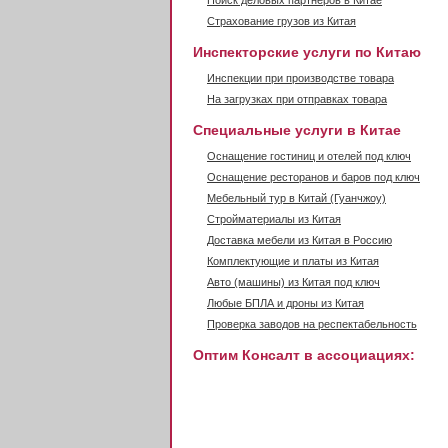
Поиск деловых партнеров в Китае
Страхование грузов из Китая
Инспекторские услуги по Китаю
Инспекции при производстве товара
На загрузках при отправках товара
Специальные услуги в Китае
Оснащение гостиниц и отелей под ключ
Оснащение ресторанов и баров под ключ
Мебельный тур в Китай (Гуанчжоу)
Стройматериалы из Китая
Доставка мебели из Китая в Россию
Комплектующие и платы из Китая
Авто (машины) из Китая под ключ
Любые БПЛА и дроны из Китая
Проверка заводов на респектабельность
Оптим Консалт в ассоциациях: