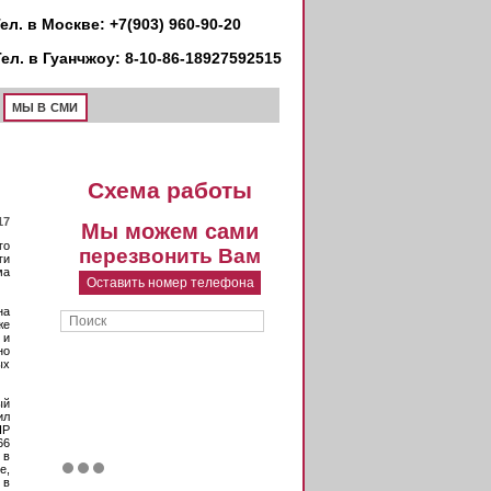
ел. в Москве: +7(903) 960-90-20
Тел. в Гуанчжоу: 8-10-86-18927592515
МЫ В СМИ
Схема работы
17
Мы можем сами
го
перезвонить Вам
ги
ма
Оставить номер телефона
на
Поиск
же
Форма поиска
 и
но
ых
ый
ил
НР
66
 в
е,
 в