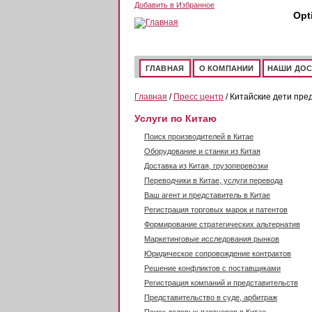
Перейти к основному содержанию
Добавить в Избранное
Opt
ГЛАВНАЯ
О КОМПАНИИ
НАШИ ДО
Главная
/
Пресс центр
/ Китайские дети пр
Услуги по Китаю
Поиск производителей в Китае
Оборудование и станки из Китая
Доставка из Китая, грузоперевозки
Переводчики в Китае, услуги перевода
Ваш агент и представитель в Китае
Регистрация торговых марок и патентов
Формирование стратегических альтернатив
Маркетинговые исследования рынков
Юридическое сопровождение контрактов
Решение конфликтов с поставщиками
Регистрация компаний и представительств
Представительство в суде, арбитраж