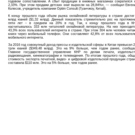
годовом сопоставлении. А сбыт продукции в книжных магазинах сократился 
2,33%. При этом продажи детских книг выросли на 28,84%», — сообщил Евген
Колесов, учредитель компании Optim Consult (Гуанчжоу, Китай).
К концу прошлого года объем рынка онлайновой литературы в стране достиг
млрд юаней ($1,32 млрд). Данный показатель стремительно рос на протяжен
пяти лет – в среднем на 20% в год. Так, к концу прошлого года в К
насчитывалось 333 млн читателей онлайновой литературы. На них приходит
43,3% всех пользователей интернета в стране. При этом 304 млн человек чита
книги через мобильный телефон. Они составляют 42,8% от всех пользовател
мобильного интернета.
За 2016 год совокупный доход прессы и издательской сферы в Китае превысил 2
трлн юаней ($349,48 млрд). Это на 9% больше, чем годом ранее, сообща
Главное государственное управление КНР по делам печати, издательст
радиовещания, кинематографии и телевидения. По итогам прошлого года, общ
стоимость экспорта печатной, видео- и цифровой издательской продукции стра
составила $110 млн. Это на 5% больше, чем годом ранее.