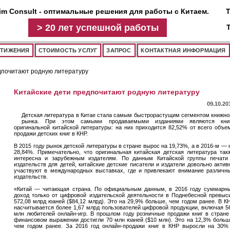
im Consult - оптимальные решения для работы с Китаем.
Т
>
20 лет
успешной работы
СТИЖЕНИЯ
СТОИМОСТЬ УСЛУГ
ЗАПРОС
КОНТАКТНАЯ ИНФОРМАЦИЯ
едпочитают родную литературу
Китайские дети предпочитают родную литературу
09.10.20
Детская литература в Китае стала самым быстрорастущим сегментом книжно
рынка. При этом самыми продаваемыми изданиями являются кни
оригинальной китайской литературы: на них приходится 82,52% от всего объе
продажи детских книг в КНР.
В 2015 году рынок детской литературы в стране вырос на 19,73%, а в 2016-м — 
28,84%. Примечательно, что оригинальная китайская детская литература так
интересна и зарубежным издателям. По данным Китайской группы печати
издательств для детей, китайские детские писатели и издатели довольно актив
участвуют в международных выставках, где и привлекают внимание различн
издательств.
«Китай — читающая страна. По официальным данным, в 2016 году суммарн
доход только от цифровой издательской деятельности в Поднебесной превыс
572,08 млрд юаней ($84,12 млрд). Это на 29,9% больше, чем годом ранее. В К
насчитывается более 1,67 млрд пользователей цифровой продукции, включая 5
млн любителей онлайн-игр. В прошлом году розничные продажи книг в стране
финансовом выражении достигли 70 млн юаней ($10 млн). Это на 12,3% больш
чем годом ранее. За 2016 год онлайн-продажи книг в КНР выросли на 30%