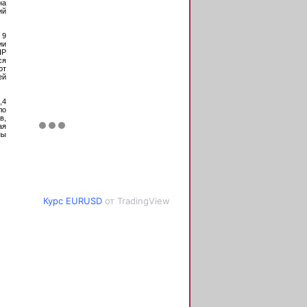
на
ий
 9
ии
НР
ся
ют
ей
,4
ло
в,
ая
ны
Курс EURUSD
от TradingView