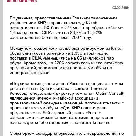
на 50 млн. пар
03.02.2009
По данным, предоставленным Главным таможенным
управлением КНР, в прошедшем году Китай
экспортировал в РФ более 272 млн. пар обуви в объеме
1,6 млрд. долл. США – это на 23,7% и 14,32%
соответственно больше, чем в 2007 году.
Между тем, общее количество экспортируемой из Китая
обуви снизилось примерно на 1,3%; в том числе,
поставки в США уменьшились на 65 миллионов пар
обуви. Кроме того, на 2206 сократилось число китайских
предприятий, занимающихся поставками обуви на
иностранные рынки.
«Неудивительно, что именно Россия наращивает темпы
роста вывоза обуви из Китая», - считает Евгений
Колесов, генеральный директор компании Optim Consult,
являющейся членом Китайской ассоциации
производителей одежды и имеющей плотные контакты с
производителями обуви. «Для КНР наша страна
представляет собой огромный рынок сбыта с
серьезными возможностями, которыми непременно
воспользуются обе стороны», - полагает Колесов.
С экспертом солидарна руководитель подразделения по