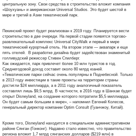
центральную зону. Свои средства в строительство вложит компания
«Шоухуань» и американская Universal Studios. Это будет шестой в
мире и третий в Азии тематический парк.
Пекинский проект будет реализован к 2019 году. Планируется вести
строительство в две очереди. На первой стадии появятся торгово-
развлекательный комплекс Universal CityWalk и первый в мире
тематический курортный отель. На втором этапе — аквапарк и еще
пять отелей. В разработке дизайна будет задействован знаменитый
голливудский режиссер Стивен Спилберг.
Как ожидается, парк привлечет более 10 млн туристов в год.
Среднегодовой доход составит около 80 млрд юаней.
«Тематические парки сейчас очень популярны в Поднебесной. Только
в 2013 году инвестиции в такие проекты на территории страны
достигли $24 миллиарда, а в 2011 году аналогичный показатель
составлял лишь $9,5 млрд. В частности, в 2016 году в Шанхае будет
открыт Disneyland, на создание которого потратили $5,5 миллиарда.
Он будет самым большим в мире», – напомнил Евгений Колесов,
генеральный директор компании Optim Consult (Гуанчжоу, Китай).
Кроме того, Disneyland находится в специальном административном
районе Сянган (Гонконг). Надавно стало известно, что правительство
региона вложит 1,7 млрд сянганских долларов ($219 млн) в