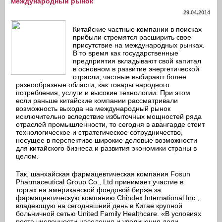
международный рынок
29.04.2014
Китайские частные компании в поисках
прибыли стремятся расширить свое
присутствие на международных рынках.
В то время как государственные
предприятия вкладывают свой капитал
в основном в развитие энергетической
отрасли, частные выбирают более
разнообразные области, как товары народного
потребления, услуги и высокие технологии. При этом
если раньше китайские компании рассматривали
возможность выхода на международный рынок
исключительно вследствие избыточных мощностей ряда
отраслей промышленности, то сегодня в авангарде стоит
технологическое и стратегическое сотрудничество,
несущее в перспективе широкие деловые возможности
для китайского бизнеса и развития экономики страны в
целом.
Так, шанхайская фармацевтическая компания Fosun
Pharmaceutical Group Co., Ltd принимает участие в
торгах на американской фондовой бирже за
фармацевтическую компанию Chindex International Inc.,
владеющую на сегодняшний день в Китае крупной
больничной сетью United Family Healthcare. «В условиях
роста численности населения и увеличения доли