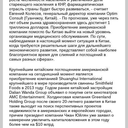
стареющего населения в КНР, фармацевтическая
отрасль страны будет быстро развиваться, - считает
Евгений Колесов, генеральный директор компании Optim
Consult (Гуанчжоу, Китай). - По прогнозам, уже через пять
лет объем рынка здравоохранения здесь достигнет 1
триллиона долларов. Приобретение американской
компании помогло бы Китаю выйти на новый уровень
организации медицинского обслуживания. По сути,
наблюдаемая в настоящий момент ситуация в Китае,
когда требуются решительные шаги для дальнейшего
экономического развития, представляет собой наиболее
благоприятное время для слияний и поглощений в
самых разных сферах».
Крупнейшим китайским поглощением американской
компании на сегодняшний момент является
приобретение компанией Shuanghui International
крупнейшего в мире производителя свинины Smithfield
Foods в 2013 году. Годом ранее китайский застройщик
Dalian Wanda Group объявил о покупке сети кинотеатров
AMC Entertainment. Холдинговая компания Greenland
Holding Group после своего 20-летнего развития в Китае
также выходит на поиск перспективных проектов
недвижимости в американских и европейских городах,
причем президент компании Чжан Юйлян уже заявил о
намерении увеличить капиталовложения в этом году
более чем на $10 млрд.