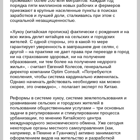
проживают более 200 млн мигрантов. Каждый год
порядка пяти миллионов новых рабочих и фермеров
приезжают в крупные населенные пункты в поисках
заработков и лучшей доли, сталкиваясь при этом с
социальной незащищенностью.
«Хукоу (китайская прописка) фактически с рождения и на
всю жизнь делит китайцев на сельских и городских
жителей. С одной стороны, это в какой-то мере
гарантирует уверенность в завтрашнем дне селян, с
другой – на практике не дает права при переезде в город
ни на страхование здоровья, ни на получение
образования, ни тем более на получение недорого
жилья», - считает Евгений Колесов, генеральный
директор компании Optim Consult. «Потребуются
поколения, чтобы система кардинально изменилась.
Однако начинать действовать необходимо как можно
скорее, это очевидно», - полагает эксперт по Китаю.
Реформы в системе хукоу, системе землепользования и
уравнивание сельских и городских жителей в
пользовании общественными услугами – три основных
задачи в регулировании и стимулировании процесса
урбанизации, по мнению Китайского центра
международного экономического обмена. Уже сегодня
некоторые органы местного самоуправления (как,
например, в Пекине и Гуанчжоу) активно занимаются
оформлением видов на жительство и разработкой