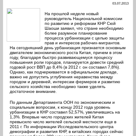
03.07.2013
На прошлой неделе новый
руководитель Национальной комиссии
по развитию и реформам КНР Сюй
Шаоши заявил, что стране необходимо
более разумное планирование
процесса урбанизации с целью защиты
прав и интересов рабочих-мигрантов.
На сегодняшний день урбанизация признается основным
двигателем экономического роста Китая, причем в этом
году, благодаря быстро развивающемуся процессу
повышения роли городов, планируется довести средний
годовой рост ВВП до 8,4% (в 2012 г. он составил 7,8%).
Однако, как подчеркивается в официальном докладе,
важно не допустить углубления неравенства между
городом и деревней, интересам фермеров и развитию
сельского хозяйства необходимо также уделять
достаточное внимание.
По данным Департамента ООН по экономическим и
социальным вопросам, к концу 2012 года уровень
урбанизации в КНР составил 52,57%, увеличившись на
1,3%. Впервые число городских жителей Китая
превысило число жителей сельской местности еще в
2011 г. По информации Исследовательского центра
демографии и развития КНР, в китайских городах сейчас