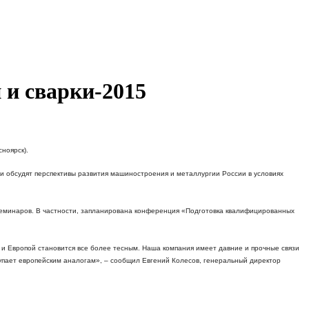
 и сварки-2015
ноярск).
и обсудят перспективы развития машиностроения и металлургии России в условиях
семинаров. В частности, запланирована конференция «Подготовка квалифицированных
 и Европой становится все более тесным. Наша компания имеет давние и прочные связи
тупает европейским аналогам», – сообщил Евгений Колесов, генеральный директор