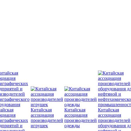
айская
Китайская
Китайская
Китайская
оциация
ассоциация
ассоциация
ассоциация
играфических
производителей
производителей
производителей
дприятий и
игрушек
одежды
оборудования д
изводителей
нефтяной и