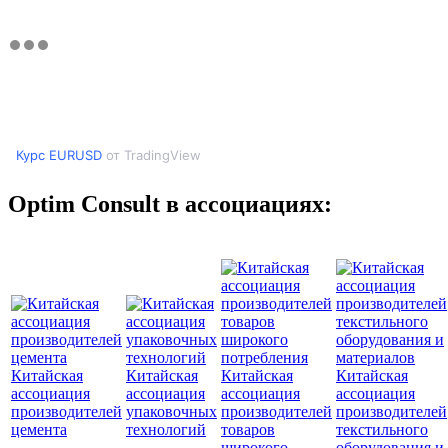
Курс EURUSD
от TradingView
Optim Consult в ассоциациях:
Китайская
Китайская
Китайская
Китайская
ассоциация
ассоциация
ассоциация
ассоциация
производителей
упаковочных
производителей
производителей
цемента
технологий
товаров
текстильного
широкого
оборудования и