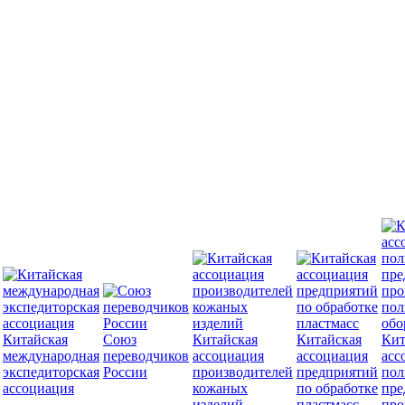
Китайская
Союз
Китайская
Китайская
Кит
международная
переводчиков
ассоциация
ассоциация
асс
экспедиторская
России
производителей
предприятий
пол
ассоциация
кожаных
по обработке
пре
изделий
пластмасс
про