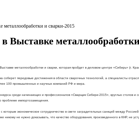
ке металлообработки и сварки-2015
 в Выставке металлообработки
 Выставке металлообработки и сварки, которая пройдет в деловом центре «Сибирь» (г. Крас
ка соберет передовые достижения в области сварочных технологий, а специалисты отрасл
олее 100 промышленных и научных компаний РФ и мира.
онкурса среди начинающих и профессионалов «Сварщик Сибири-2015», круглых столов и 
 по проблеме импортозамещения.
 с которым экономическое сотрудничество в свете заградительных санкций между Россией
же никому не нужно доказывать, что качество оборудования, произведенного в КНР, не ус