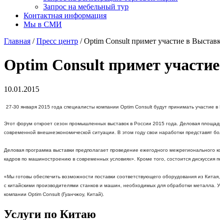
Запрос на мебельный тур
Контактная информация
Мы в СМИ
Главная
/
Пресс центр
/ Optim Consult примет участие в Выстав
Optim Consult примет участие
10.01.2015
27-30 января 2015 года специалисты компании Optim Consult будут принимать участие в
Этот форум откроет сезон промышленных выставок в России 2015 года. Деловая площад
современной внешнеэкономической ситуации. В этом году свои наработки представят б
Деловая программа выставки предполагает проведение ежегодного межрегионального к
кадров по машиностроению в современных условиях». Кроме того, состоится дискуссия
«Мы готовы обеспечить возможности поставки соответствующего оборудования из Китая,
с китайскими производителями станков и машин, необходимых для обработки металла. У
компании Optim Consult (Гуанчжоу, Китай).
Услуги по Китаю