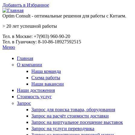
Перейти к основному содержанию
Добавить в Избранное
Optim Consult - оптимальные решения для работы с Китаем.
>
20 лет
успешной работы
Тел. в Москве: +7(903) 960-90-20
Тел. в Гуанчжоу: 8-10-86-18927592515
Меню
Главная
О компании
Наша команда
Схема работы
Наши вакансии
Наши достижения
Стоимость услуг
Запрос
Запрос для поиска товара, оборудования
Запрос на расчёт стоимости доставки
Запрос на виртуальное посещение выставок
Запрос на услуги переводчика
Запрос на регистрацию торговой марки