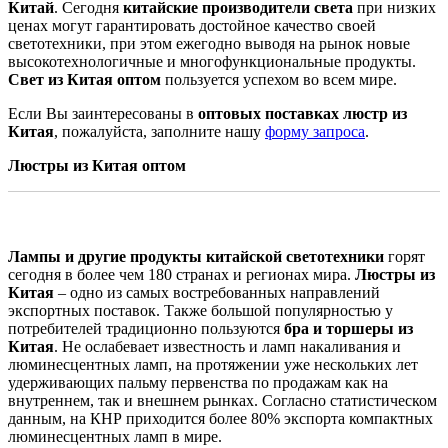
Китай
. Сегодня
китайские производители света
при низких
ценах могут гарантировать достойное качество своей
светотехники, при этом ежегодно выводя на рынок новые
высокотехнологичные и многофункциональные продукты.
Свет из Китая оптом
пользуется успехом во всем мире.
Если Вы заинтересованы в
оптовых поставках люстр из
Китая
, пожалуйста, заполните нашу
форму запроса
.
Люстры из Китая оптом
Лампы и другие продукты китайской светотехники
горят
сегодня в более чем 180 странах и регионах мира.
Люстры из
Китая
– одно из самых востребованных направлений
экспортных поставок. Также большой популярностью у
потребителей традиционно пользуются
бра и торшеры из
Китая
. Не ослабевает известность и ламп накаливания и
люминесцентных ламп, на протяжении уже нескольких лет
удерживающих пальму первенства по продажам как на
внутреннем, так и внешнем рынках. Согласно статистическом
данным, на КНР приходится более 80% экспорта компактных
люминесцентных ламп в мире.