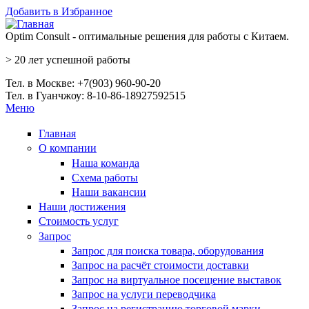
Перейти к основному содержанию
Добавить в Избранное
Optim Consult - оптимальные решения для работы с Китаем.
>
20 лет
успешной работы
Тел. в Москве: +7(903) 960-90-20
Тел. в Гуанчжоу: 8-10-86-18927592515
Меню
Главная
О компании
Наша команда
Схема работы
Наши вакансии
Наши достижения
Стоимость услуг
Запрос
Запрос для поиска товара, оборудования
Запрос на расчёт стоимости доставки
Запрос на виртуальное посещение выставок
Запрос на услуги переводчика
Запрос на регистрацию торговой марки