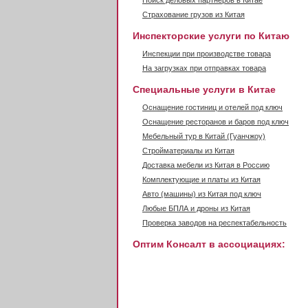
Поиск деловых партнеров в Китае
Страхование грузов из Китая
Инспекторские услуги по Китаю
Инспекции при производстве товара
На загрузках при отправках товара
Специальные услуги в Китае
Оснащение гостиниц и отелей под ключ
Оснащение ресторанов и баров под ключ
Мебельный тур в Китай (Гуанчжоу)
Стройматериалы из Китая
Доставка мебели из Китая в Россию
Комплектующие и платы из Китая
Авто (машины) из Китая под ключ
Любые БПЛА и дроны из Китая
Проверка заводов на респектабельность
Оптим Консалт в ассоциациях: