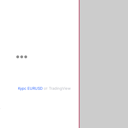
Курс EURUSD
от TradingView
а