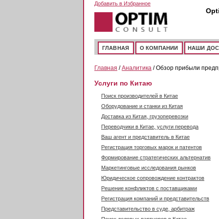
Перейти к основному содержанию
Добавить в Избранное
Opt
ГЛАВНАЯ
О КОМПАНИИ
НАШИ ДО
Главная
/
Аналитика
/ Обзор прибыли предпр
Услуги по Китаю
Поиск производителей в Китае
Оборудование и станки из Китая
Доставка из Китая, грузоперевозки
Переводчики в Китае, услуги перевода
Ваш агент и представитель в Китае
Регистрация торговых марок и патентов
Формирование стратегических альтернатив
Маркетинговые исследования рынков
Юридическое сопровождение контрактов
Решение конфликтов с поставщиками
Регистрация компаний и представительств
Представительство в суде, арбитраж