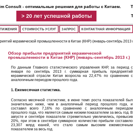
im Consult - оптимальные решения для работы с Китаем.
Т
>
20 лет
успешной работы
СТИЖЕНИЯ
СТОИМОСТЬ УСЛУГ
ЗАПРОС
КОНТАКТНАЯ ИНФОРМАЦИЯ
иятий керамической промышленности в Китае (КНР) (январь-сентябрь 2013 г
Обзор прибыли предприятий керамической
промышленности в Китае (КНР) (январь-сентябрь 2013 г.)
По данным Главного статистического управления КНР, за период с
января по сентябрь 2013 г. суммарная прибыль предприятий
керамической отрасли Китая возросла на 22,47% по сравнению с
аналогичным периодом прошлого года.
1. Ежемесячная статистика.
Согласно месячной статистике, в июне темп роста показателей был
значительно ниже, чем в аналогичный период прошлого года, и
составил всего 7,16% по сравнению с аналогичным периодом
прошлого года, что является самым низким показателем за весь год. В
августе и сентябре показатели стремительно увеличились, превысив
20%, при этом в сентябре суммарное количество прибыли составило
23,307 млрд юаней, что стало самым высоким ежемесячным
показателем за весь год.