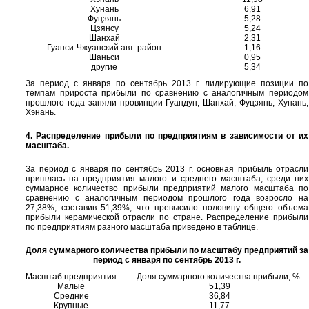
Хунань
6,91
Фуцзянь
5,28
Цзянсу
5,24
Шанхай
2,31
Гуанси-Чжуанский авт. район
1,16
Шаньси
0,95
другие
5,34
За период с января по сентябрь 2013 г. лидирующие позиции по
темпам прироста прибыли по сравнению с аналогичным периодом
прошлого года заняли провинции Гуандун, Шанхай, Фуцзянь, Хунань,
Хэнань.
4. Распределение прибыли по предприятиям в зависимости от их
масштаба.
За период с января по сентябрь 2013 г. основная прибыль отрасли
пришлась на предприятия малого и среднего масштаба, среди них
суммарное количество прибыли предприятий малого масштаба по
сравнению с аналогичным периодом прошлого года возросло на
27,38%, составив 51,39%, что превысило половину общего объема
прибыли керамической отрасли по стране. Распределение прибыли
по предприятиям разного масштаба приведено в таблице.
Доля суммарного количества прибыли по масштабу предприятий за
период с января по сентябрь 2013 г.
Масштаб предприятия
Доля суммарного количества прибыли, %
Малые
51,39
Средние
36,84
Крупные
11,77