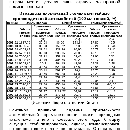
втором месте, уступая лишь отрасли электронной
промышленности.
Изменение показателей крупномасштабных
производителей автомобилей (100 млн юаней; %)
Период
Объем продаж
Общий доход
Убытки предприятий
Сравнение с
Сравнение с
Сравнение с
Объем
тем же
Объем
тем же
Объем
тем же
продаж
периодом
продаж
периодом
продаж
периодом
(юани)
прошлого года
(юани)
прошлого года
(юани)
прошлого года
(%)
(%)
(%)
2006.02
1837,72
36,68
80,59
143,84
17,85
-40,5
2006.03
3205,43
36,68
152,72
87,36
25,21
-20,48
2006.04
4508,61
33,92
228,26
89,99
26,71
-38,43
2006.05
5702,61
32,98
283,95
70,83
46,19
-3,21
2006.06
7000,99
31,83
358,15
58,49
52,95
0,36
2006.07
8098,06
30,19
405,56
50,28
62,17
1,03
2006.08
9258,65
30,2
464,15
48,08
67,38
-5,48
2006.09
10580,85
30,74
529,18
47,52
72,55
-8,73
2006.10
11724,22
30,18
593,37
46,6
76,76
-9,89
2006.11
13129,52
30,66
668,88
44,09
78,23
-12,36
2006.12
14651,32
29,46
752,17
44,44
88,13
-8,8
2007.02
2507,27
33,32
138,59
70,43
20,05
3,6
2007.05
7528,85
29,76
456,10
61,57
33,89
-28, 65
2007.08
12441,07
32,75
759,54
64,17
51,61
-27,2
2007.11
17483,73
31,47
1102,72
64,07
70,19
-14,12
2008.02
3218,31
28,29
179,12
29,78
26,61
21,13
2008.05
9604,88
28,82
633,33
36,18
42,53
17,23
(Источник: Бюро статистики Китая)
Основной причиной падения прибыльности
автомобильной промышленности стали природные
катаклизмы на юге в феврале этого года. К марту
ситуация стабилизировалась, однако, компенсировать
потерянное время так и не получилось. Относительно