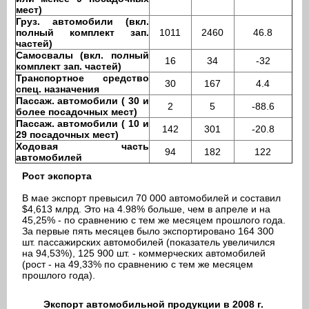
мест)
Груз. автомобили (вкл.
полный комплект зап.
1011
2460
46.8
частей)
Самосвалы (вкл. полный
16
34
-32
комплект зап. частей)
Транспортное средство
30
167
4.4
спец. назначения
Пассаж. автомобили ( 30 и
2
5
-88.6
более посадочных мест)
Пассаж. автомобили ( 10 и
142
301
-20.8
29 посадочных мест)
Ходовая часть
94
182
122
автомобилей
Рост экспорта
В мае экспорт превысил 70 000 автомобилей и составил
$4,613 млрд. Это на 4.98% больше, чем в апреле и на
45,25% - по сравнению с тем же месяцем прошлого года.
За первые пять месяцев было экспортировано 164 300
шт. пассажирских автомобилей (показатель увеличился
на 94,53%), 125 900 шт. - коммерческих автомобилей
(рост - на 49,33% по сравнению с тем же месяцем
прошлого года).
Экспорт автомобильной продукции в 2008 г.