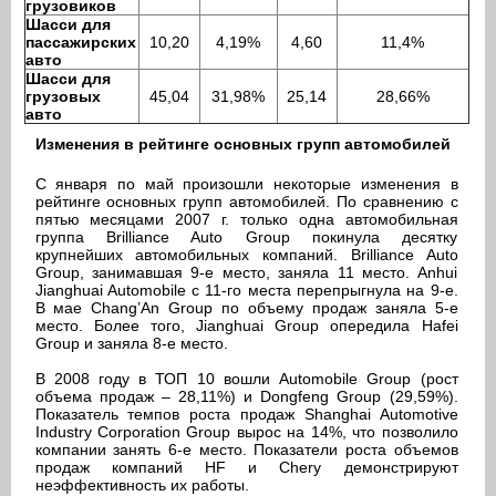
грузовиков
Шасси для
пассажирских
10,20
4,19%
4,60
11,4%
авто
Шасси для
грузовых
45,04
31,98%
25,14
28,66%
авто
Изменения в рейтинге основных групп автомобилей
С января по май произошли некоторые изменения в
рейтинге основных групп автомобилей. По сравнению с
пятью месяцами 2007 г. только одна автомобильная
группа Brilliance Auto Group покинула десятку
крупнейших автомобильных компаний. Brilliance Auto
Group, занимавшая 9-е место, заняла 11 место. Anhui
Jianghuai Automobile с 11-го места перепрыгнула на 9-е.
В мае Chang’An Group по объему продаж заняла 5-е
место. Более того, Jianghuai Group опередила Hafei
Group и заняла 8-е место.
В 2008 году в ТОП 10 вошли Automobile Group (рост
объема продаж – 28,11%) и Dongfeng Group (29,59%).
Показатель темпов роста продаж Shanghai Automotive
Industry Corporation Group вырос на 14%, что позволило
компании занять 6-е место. Показатели роста объемов
продаж компаний HF и Chery демонстрируют
неэффективность их работы.