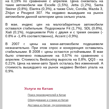
на 0,19% по сравнению с апрелем. Цена снизилась на
такие автомобили как Excelle (1,5%), Jetta (1,2%), Santa
Steiner (0,8%), Elantra (0,3%), а также Civic, Corolla, Mazda 3,
Zhijun и Peugeot 307. На недавно вышедшие на рынок
автомобили данной категории цена сильно упала.
В мае, индекс цен на малогабаритные автомобили
оставался стабильным. Подорожали Fit (1,7%), SDL (0,8%),
Xiali (0,1%), подешевели Polo с двумя и с тремя окнами (-
0.8% и -1,4% соответственно), Accent (-0,9%).
В 2007 г. цены на мини-автомобили подешевели
незначительно. При этом спрос и конкуренция оставались
стабильными. В 2008 г. цены остаются устойчивыми. В мае
было отмечено повышение на 0,57% по сравнению с
апрелем. Стоимость Beidouxing выросла на 0,8%, QQ3 - на
0,21%. Цена на мини-авто Spark осталась без изменений. А
стоимость вышедшего на рынок недавно Benben упала на
0,9%.
Услуги по Китаю
Поиск производителей в Китае
Оборудование и станки из Китая
Доставка из Китая, грузоперевозки