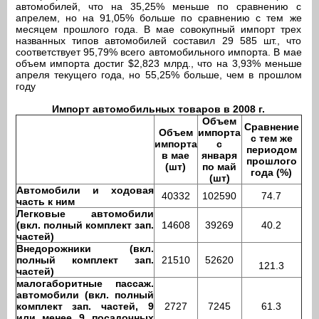
автомобилей, что на 35,25% меньше по сравнению с
апрелем, но на 91,05% больше по сравнению с тем же
месяцем прошлого года. В мае совокупный импорт трех
названных типов автомобилей составил 29 585 шт., что
соответствует 95,79% всего автомобильного импорта. В мае
объем импорта достиг $2,823 млрд., что на 3,93% меньше
апреля текущего года, но 55,25% больше, чем в прошлом
году
Импорт автомобильных товаров в 2008 г.
Объем
Сравнение
Объем
импорта
с тем же
импорта
с
периодом
в мае
января
прошлого
(шт)
по май
года (%)
(шт)
Автомобили и ходовая
40332
102590
74.7
часть к ним
Легковые автомобили
(вкл. полный комплект зап.
14608
39269
40.2
частей)
Внедорожники (вкл.
полный комплект зап.
21510
52620
121.3
частей)
малогаборитные пассаж.
автомобили (вкл. полный
комплект зап. частей, 9
2727
7245
61.3
или менее 9 посадочных