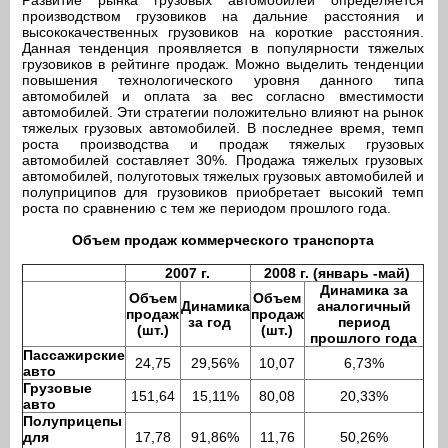
Развитие рынка грузовых автомобилей определяется
производством грузовиков на дальние расстояния и
высококачественных грузовиков на короткие расстояния.
Данная тенденция проявляется в популярности тяжелых
грузовиков в рейтинге продаж. Можно выделить тенденции
повышения технологического уровня данного типа
автомобилей и оплата за вес согласно вместимости
автомобилей. Эти стратегии положительно влияют на рынок
тяжелых грузовых автомобилей. В последнее время, темп
роста производства и продаж тяжелых грузовых
автомобилей составляет 30%. Продажа тяжелых грузовых
автомобилей, полуготовых тяжелых грузовых автомобилей и
полуприципов для грузовиков приобретает высокий темп
роста по сравнению с тем же периодом прошлого года.
Объем продаж коммерческого транспорта
2007 г.
2008 г. (январь -май)
Динамика за
Объем
Объем
Динамика
аналогичный
продаж
продаж
за год
период
(шт.)
(шт.)
прошлого года
Пассажирские
24,75
29,56%
10,07
6,73%
авто
Грузовые
151,64
15,11%
80,08
20,33%
авто
Полуприцепы
для
17,78
91,86%
11,76
50,26%