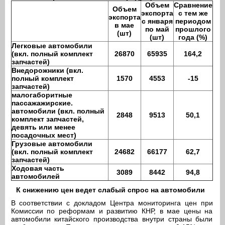
Объем
Сравнение
Объем
экспорта
с тем же
экспорта
с января
периодом
в мае
по май
прошлого
(шт)
(шт)
года (%)
Легковые автомобили
(вкл. полный комплект
26870
65935
164,2
запчастей)
Внедорожники (вкл.
полный комплект
1570
4553
-15
запчастей)
малогаборитные
пассажажирские.
автомобили (вкл. полный
2848
9513
50,1
комплект запчастей,
девять или менее
посадочных мест)
Грузовые автомобили
(вкл. полный комплект
24682
66177
62,7
запчастей)
Ходовая часть
3089
8442
94,8
автомобилей
К снижению цен ведет слабый спрос на автомобили
В соответствии с докладом Центра мониторинга цен при
Комиссии по реформам и развитию КНР, в мае цены на
автомобили китайского производства внутри страны были