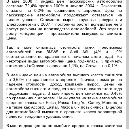
В мае 2008 г. индекс цен пассажирских автомобилей
составил 72,4% против 100% в начале 2004 г. Показатель
снизился на 0,2% по сравнению с апрелем. Цена на
пассажирские автомобили продолжают оставаться на
низком уровне. Стоимость сырья, трудовых ресурсов и
электроэнергии с 2007 г. постоянно растет, вследствие чего
растут расходы на производство автомобилей. Это ведет в
росту конкуренции - производители вынуждены снижать
цены.
Так в мае снизилась стоимость таких престижных
автомобилей как BMW5 и Audi A6L (4% и 1,9%
соответственно по сравнению с началом этого года). На
некоторые виды автомобилей цена поднялась. К примеру,
стоимость LaCrosse выросла на 1,1%, на Crown – на 0,1%.
В мае индекс цен на автомобили высшего класса снизился
на 0,62% по сравнению с апрелем. Причем, несмотря на
падение стоимости, доход компаний вырос. Цены на
автомобили высшего и среднего класса с начала этого года
продолжают падать. В мае индекс цен снизился на 0,43%
по сравнению с апрелем. Цены упали на такие автомобили
среднего класса как Epica, Passat Ling Yu, Camry, Mondeo, а
на такие как Accord, Eastar, Mazda 6 - повысились. В целом
для автомобилей высшего и среднего класса характерной
является тенденция удешевления.
В мае индекс цен на автомобили среднего класса снизился